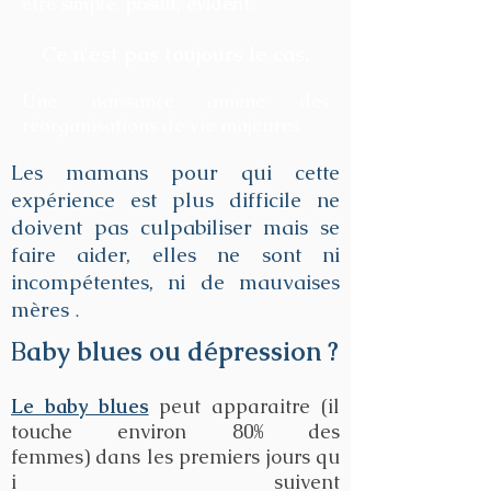
être
simple
,
positif, évident
.
Ce n'est pas toujours le cas.
Une naissance amène des
réorganisations de vie majeures.
Les mamans pour qui cette
expérience est plus difficile ne
doivent pas culpabiliser mais se
faire aider, elles ne sont ni
incompétentes, ni de mauvaises
mères
.
B
aby blues ou dépression ?
Le baby blues
peut apparaitre (il
touche environ 80% des
femmes) dans les premiers jours qu
i suivent